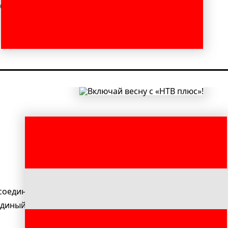
бой планшет* или игровую консоль GS Gamekit.
подробнее
соединяйтесь к беспрецедентной акции «НТВ плюс» п
диный» в подарок!