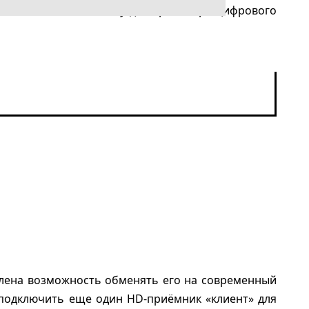
менять его на систему для просмотра цифрового
авлена возможность обменять его на современный
 подключить еще один HD-приёмник «клиент» для