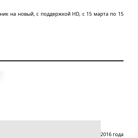
к на новый, с поддержкой HD, с 15 марта по 15
зора» ещё дешевле! В период с 1 марта 2016 года