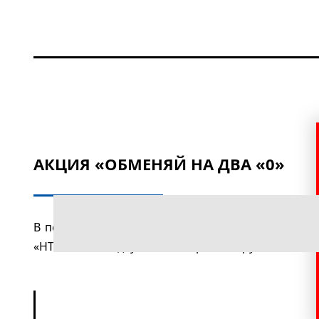
АКЦИЯ «ОБМЕНЯЙ НА ДВА «0»
В период с 26.10.2015 г. по 31.05.2016 г. при 
«НТВ плюс» на двух телевизорах за 0 рублей*!