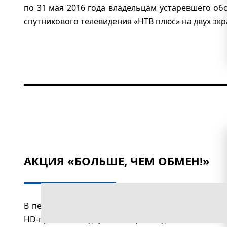
по 31 мая 2016 года владельцам устаревшего о
спутникового телевидения «НТВ плюс» на двух экр
АКЦИЯ «БОЛЬШЕ, ЧЕМ ОБМЕН!»
В период с 16 февраля 2016 года по 31 мая 201
HD-приёмник с двумя тюнерами, доплатив всего